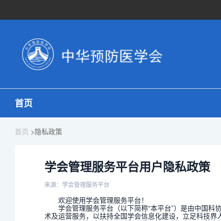
首页
首页
>隐私政策
学会管理服务平台用户隐私政策
来源：学会管理服务平台
欢迎使用学会管理服务平台！
学会管理服务平台（以下简称“本平台”）是由中国
术及运营服务，以扶持全国学会信息化建设，立足科技界