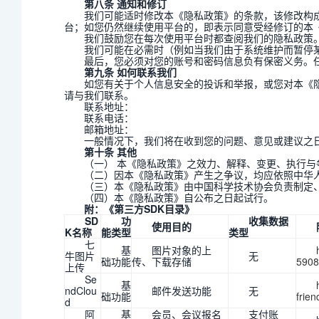
第八条 通知和修订
我们可能适时修改本《隐私政策》的条款，该修改构
台；如您仍然继续使用平台的，即表示同意受经修订的本
我们鼓励您在每次使用平台时都查阅我们的隐私政策
我们可能在必需时（例如当我们由于系统维护而暂停
最后，您必须对您的账号和密码信息负有保密义务。
第九条 如何联系我们
如您有关于个人信息安全的投诉和举报，或您对本《
请与我们联系。
联系地址：
联系电话：
邮箱地址：
一般情况下，我们将在收到您的问题、意见或建议之
第十条 其他
（一） 本《隐私政策》之效力、解释、变更、执行
（二）因本《隐私政策》产生之争议，均应依照中华
（三）本《隐私政策》由中国科学技术协会负责制定
（四）本《隐私政策》自公布之日起试行。
附：
《第三方SDK目录》
SD
功
收集数据
使用目的
K名称
能类型
类型
七
基
图片对象的上
牛图片
无
础功能
传、下载存储
5908
上传
Se
基
ndClou
邮件发送功能
无
础功能
frien
d
阿
基
会员、会议报名
支付账