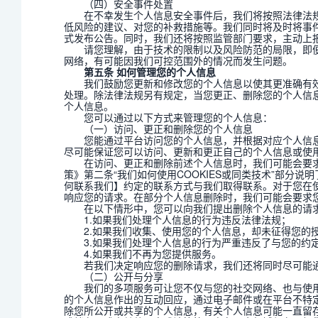
（四）安全事件处置
在不幸发生个人信息安全事件后，我们将按照法律法
低风险的建议、对您的补救措施等。我们同时将及时将事
式发布公告。同时，我们还将按照监管部门要求，主动上
请您理解，由于技术的限制以及风险防范的局限，即
网络，有可能因我们可控范围外的情况而发生问题。
第五条 如何管理您的个人信息
我们鼓励您更新和修改您的个人信息以使其更准确有
处理。除法律法规另有规定，当您更正、删除您的个人信
个人信息。
您可以通过以下方式来管理您的个人信息：
（一）访问、更正和删除您的个人信息
您能通过平台访问您的个人信息，并根据对应个人信
尽可能保证您可以访问、更新和更正自己的个人信息或使
在访问、更正和删除前述个人信息时，我们可能会要求
策》第二条“我们如何使用COOKIES或同类技术”部
何联系我们】约定的联系方式与我们取得联系。对于您在
响应您的请求。在部分个人信息删除时，我们可能会要求
在以下情形中，您可以向我们提出删除个人信息的请
1.如果我们处理个人信息的行为违反法律法规；
2.如果我们收集、使用您的个人信息，却未征得您的
3.如果我们处理个人信息的行为严重违反了与您的约
4.如果我们不再为您提供服务。
若我们决定响应您的删除请求，我们还将同时尽可能
（二）公开与分享
我们的多项服务可让您不仅与您的社交网络、也与使
的个人信息作出的互动回应，通过电子邮件或在平台不特
除您所公开或共享的个人信息，有关个人信息可能一直留